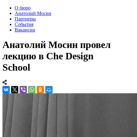
О бюро
Анатолий Мосин
Партнеры
События
Вакансии
Анатолий Мосин провел
лекцию в Che Design
School