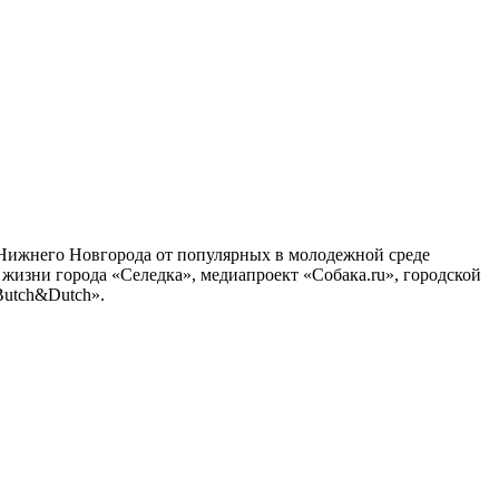
и Нижнего Новгорода от популярных в молодежной среде
й жизни города «Селедка», медиапроект «Собака.ru», городской
Butch&Dutch».